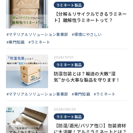
ラミネート製品
【分解＆リサイクルできるラミネー
ト】離解性ラミネートって？
#マテリアルソリューション事業部
#環境にやさしい
#専門知識
#ラミネート
2024/11/01
ラミネート製品
防湿包装とは？輸送の大敵“湿
気”から大事な製品を守ります！
#マテリアルソリューション事業部
#専門知識
#ラミネート
2024/08/20
ラミネート製品
【防湿/遮光/バリア性◎】包装資材
に大活躍！アルミラミネートとは？