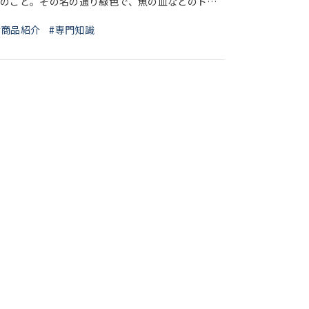
のこと。その名の通り緑色で、魚の血などのドリ
ップを緩やかに吸収することで鮮度を保ちます。 魚の保存に新聞紙やキッチンペーパー
#商品紹介
#専門知識