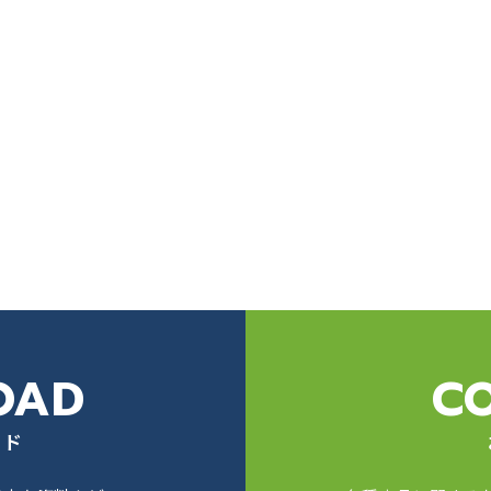
OAD
C
ード