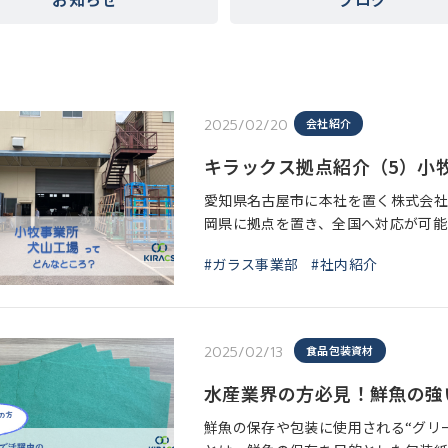
2025/02/20
会社紹介
キラックス拠点紹介（5）小
愛知県名古屋市に本社を置く株式会社
岡県に拠点を置き、全国へ対応が可能
は営業所・自社工場全て合わせて16
#ガラス事業部
#社内紹介
クス
2025/02/13
食品包装資材
水産業界の方必見！鮮魚の強
鮮魚の保存や包装に使用される“グリ