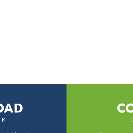
OAD
C
ード