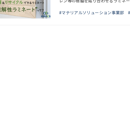
レン等の樹脂を貼り合わせるラミネー
収し リサイクルできますが、ラミネ
#マテリアルソリューション事業部
大