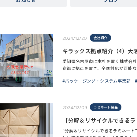
2024/12/20
会社紹介
キラックス拠点紹介（4）大
愛知県名古屋市に本社を置く株式会社
京都に拠点を置き、全国対応が可能な
営業所・自社工場全て合わせて16拠
#パッケージング・システム事業部
ック
2024/12/09
ラミネート製品
【分解＆リサイクルできるラ
“分解＆リサイクルできるラミネート