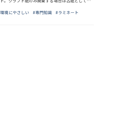
ト。クラフト紙のみ廃棄する場合は古紙として回
ートを施してある場合、分解の際にプラスチックの
#環境にやさしい
#専門知識
#ラミネート