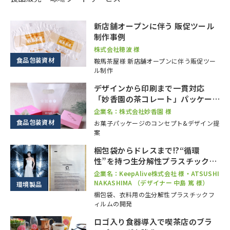
新店舗オープンに伴う 販促ツール
制作事例
株式会社穂波 様
食品包装資材
鞍馬茶屋様 新店舗オープンに伴う販促ツー
ル制作
デザインから印刷まで一貫対応
「妙香園の茶コレート」パッケー
ジ制作事例
企業名：株式会社妙香園 様
食品包装資材
お菓子パッケージのコンセプト&デザイン提
案
梱包袋からドレスまで!?“循環
性”を持つ生分解性プラスチックの
ご活用
企業名：KeepAlive株式会社 様・ATSUSHI
NAKASHIMA （デザイナー 中島 篤 様）
環境製品
梱包袋、衣料用の生分解性プラスチックフ
ィルムの開発
ロゴ入り食器導入で喫茶店のブラ