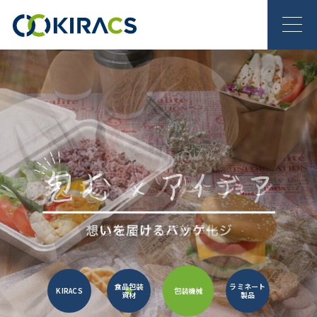
食品包装
ラミネート
KIRACS
包装機械
資材
製品