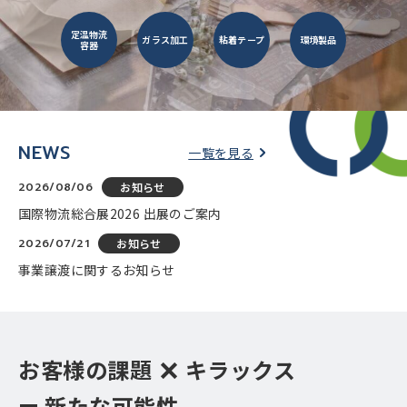
定温物流
ガラス加工
粘着テープ
環境製品
容器
NEWS
一覧を見る
2026/08/06
お知らせ
国際物流総合展2026 出展のご案内
2026/07/21
お知らせ
事業譲渡に関するお知らせ
お客様の課題
キラックス
新たな可能性