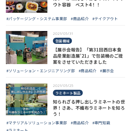
ウト容器 ベスト4！！
#パッケージング・システム事業部
#商品紹介
#テイクアウト
2021/05/31
包装機械
【展示会報告】「第31回西日本食
品産業創造展’21」で包装機のご提
案をさせていただきました
#ソリューション・エンジニアリング部
#商品紹介
#展示会
2021/05/25
ラミネート製品
知られざる押し出しラミネートの世
界！さあ、不織布ラミネートを知ろ
う！
#マテリアルソリューション事業部
#商品紹介
#専門知識
#ラミネート