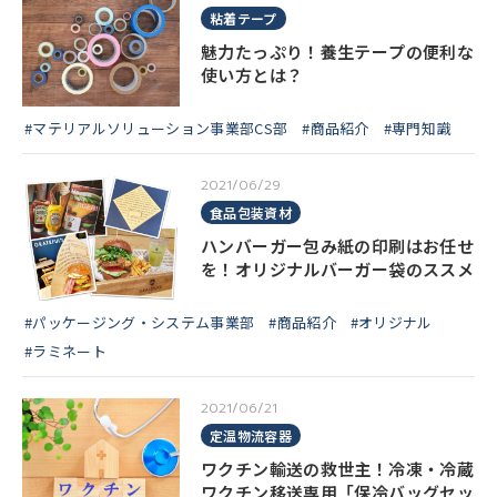
粘着テープ
魅力たっぷり！養生テープの便利な
使い方とは？
#マテリアルソリューション事業部CS部
#商品紹介
#専門知識
2021/06/29
食品包装資材
ハンバーガー包み紙の印刷はお任せ
を！オリジナルバーガー袋のススメ
#パッケージング・システム事業部
#商品紹介
#オリジナル
#ラミネート
2021/06/21
定温物流容器
ワクチン輸送の救世主！冷凍・冷蔵
ワクチン移送専用「保冷バッグセッ