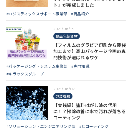
ト」が完成しました
#ロジスティックスサポート事業部
#商品紹介
2021/06/15
食品包装資材
【フィルムのグラビア印刷から製袋
加工まで】高山パッケージ企画の専
門技術が選ばれるワケ
#パッケージング・システム事業部
#専門知識
#キラックスグループ
2021/06/07
包装機械
【実践編】塗料はがし液の代用
に！？掃除改善に水で汚れが落ちる
コーティング
#ソリューション・エンジニアリング部
#Ｃコーティング