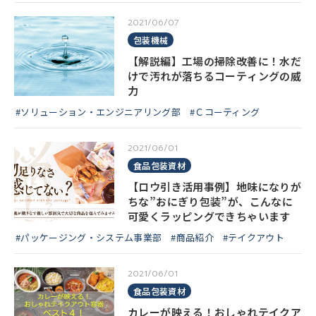
2021/06/07
包装機械
【解説編】工場の掃除改善に！水だ
けで汚れが落ちるコーティングの威
力
#ソリューション・エンジニアリング部
#Ｃコーティング
2021/06/01
食品包装資材
【ロウ引き活用事例】地味になりが
ちな”おにぎり包装”が、こんなに
可愛くラッピングできちゃいます
#パッケージング・システム事業部
#商品紹介
#テイクアウト
2021/06/01
食品包装資材
カレーが映える！おしゃれテイクア