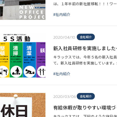
は、１年半前の新社屋移転！！！ワー
入、ペーパーレス、Wi-Fi、運用ル
#社内紹介
し
2020/04/10
会社紹介
新入社員研修を実施しました
キラックスでは、今年５名の新入社員
て、新入社員研修を実施しています。
身につけてもらう他、各事業部から業
#社内紹介
があり
2020/03/06
会社紹介
有給休暇が取りやすい環境づ
キラックスでは、下記のような休日休