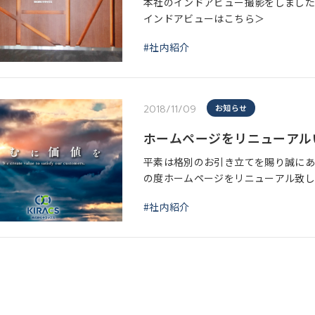
本社のインドアビュー撮影をしました
インドアビューはこちら＞
#社内紹介
2018/11/09
お知らせ
ホームページをリニューアル
平素は格別のお引き立てを賜り誠にあ
の度ホームページをリニューアル致し
マートフォンやタブレットでの閲覧を
#社内紹介
し、事業