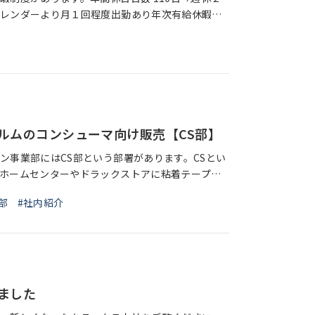
レンダーより⽉１回程度出勤あり年次有給休暇⇒6
ヶ月：12日、3年6ヶ月：14日、4年
ルムのコンシューマ向け販売【CS部】
ン事業部にはCS部という部署があります。CSとい
ホームセンターやドラックストアに粘着テープを
ドなど様々な梱包資材を販売しています。昨今、大
部
#社内紹介
ました