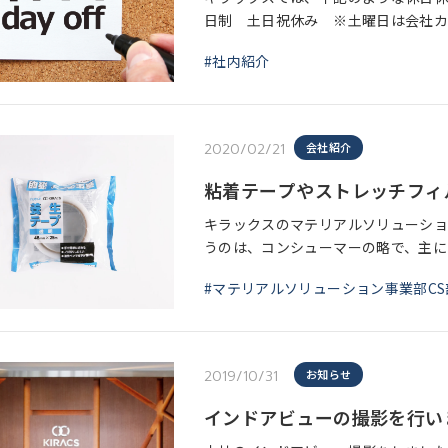
日制 ⼟日祝休み ※⼟曜日は会社カ
ヶ月：10日、1年6ヶ月：11日、2年6
#社内紹介
2020/02/21
会社紹介
粘着テープやストレッチフィ
キラックスのマテリアルソリューショ
うのは、コンシューマーの略で、主に
中心にストレッチフィルムやPPバン
#マテリアルソリューション事業部CS
2019/10/31
お知らせ
インドアビューの撮影を行い