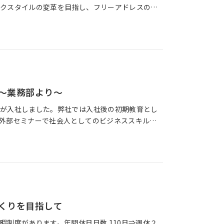
クスタイルの変革を目指し、フリーアドレスの導
ール策定など・・・・何事も新しいことにチャレンジ
～業務部より～
が入社しました。弊社では入社後の初期教育とし
外部セミナーで社会人としてのビジネススキルを
務に精通したメンバーが講義形式で行う社内研修
くりを目指して
暇制度があります。年間休日日数 110日⇒週休２