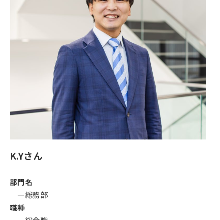
K.Yさん
部門名
―総務部
職種