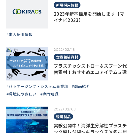
新規採用情報
2023年新卒採用を開始します【マ
イナビ2023】
#求人採用情報
2022/02/18
食品包装資材
プラスチックストロー＆スプーン代
替素材！おすすめエコアイテム５選
#パッケージング・システム事業部
#商品紹介
#環境にやさしい
#専門知識
2022/02/03
環境製品
実験公開中！海洋生分解性プラスチ
ック製レジ袋～キラックス×名古屋