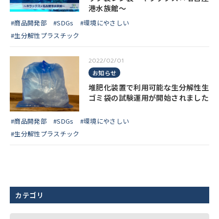
港水族館～
#商品開発部
#SDGs
#環境にやさしい
#生分解性プラスチック
2022/02/01
お知らせ
堆肥化装置で利用可能な生分解性生
ゴミ袋の試験運用が開始されました
#商品開発部
#SDGs
#環境にやさしい
#生分解性プラスチック
カテゴリ