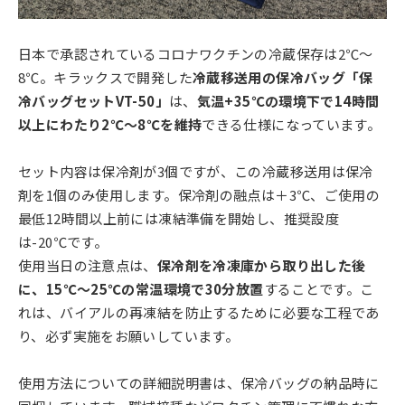
日本で承認されているコロナワクチンの冷蔵保存は2℃～
8℃。キラックスで開発した
冷蔵移送用の保冷バッグ「保
冷バッグセットVT-50」
は、
気温+35℃の環境下で14時間
以上にわたり2℃～8℃を維持
できる仕様になっています。
セット内容は保冷剤が3個ですが、この冷蔵移送用は保冷
剤を1個のみ使用します。保冷剤の融点は＋3℃、ご使用の
最低12時間以上前には凍結準備を開始し、推奨設度
は-20℃です。
使用当日の注意点は、
保冷剤を冷凍庫から取り出した後
に、15℃～25℃の常温環境で30分放置
することです。こ
れは、バイアルの再凍結を防止するために必要な工程であ
り、必ず実施をお願いしています。
使用方法についての詳細説明書は、保冷バッグの納品時に