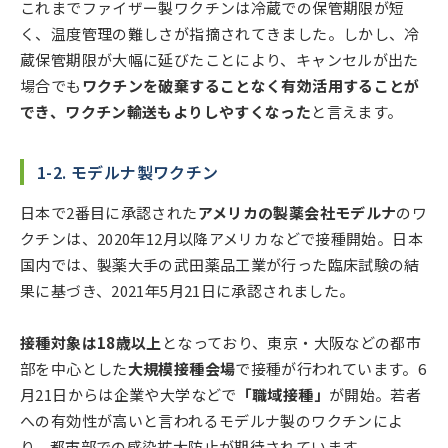
これまでファイザー製ワクチンは冷蔵での保管期限が短
く、温度管理の難しさが指摘されてきました。しかし、冷
蔵保管期限が大幅に延びたことにより、キャンセルが出た
場合でも
ワクチンを破棄することなく有効活用することが
でき、ワクチン輸送もよりしやすくなった
と言えます。
1-2. モデルナ製ワクチン
日本で2番目に承認された
アメリカの製薬会社モデルナ
のワ
クチンは、2020年12月以降アメリカなどで接種開始。日本
国内では、製薬大手の武田薬品工業が行った臨床試験の結
果に基づき、2021年5月21日に承認されました。
接種対象は18歳以上
となっており、東京・大阪などの都市
部を中心とした
大規模接種会場
で接種が行われています。6
月21日からは企業や大学などで
「職域接種」
が開始。若者
への有効性が高いと言われるモデルナ製のワクチンによ
り、都市部での感染拡大防止が期待されています。