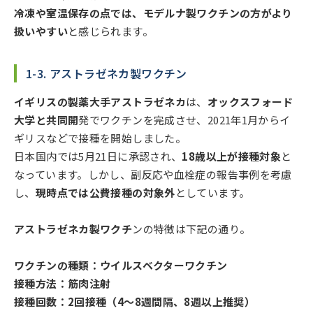
冷凍や室温保存の点では、モデルナ製ワクチンの方がより
扱いやすい
と感じられます。
1-3. アストラゼネカ製ワクチン
イギリスの製薬大手アストラゼネカ
は、
オックスフォード
大学と共同開
発でワクチンを完成させ、2021年1月からイ
ギリスなどで接種を開始しました。
日本国内では5月21日に承認され、
18歳以上が接種対象
と
なっています。しかし、副反応や血栓症の報告事例を考慮
し、
現時点では公費接種の対象外
としています。
アストラゼネカ製ワクチ
ンの特徴は下記の通り。
ワクチンの種類：ウイルスベクターワクチン
接種方法：筋肉注射
接種回数：2回接種（4～8週間隔、8週以上推奨）