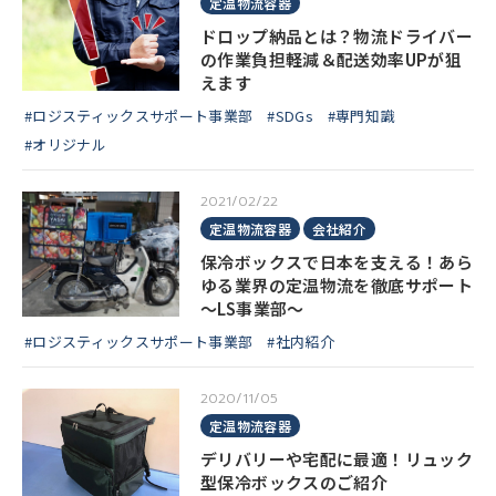
定温物流容器
ドロップ納品とは？物流ドライバー
の作業負担軽減＆配送効率UPが狙
えます
#ロジスティックスサポート事業部
#SDGs
#専門知識
#オリジナル
2021/02/22
定温物流容器
会社紹介
保冷ボックスで日本を支える！あら
ゆる業界の定温物流を徹底サポート
～LS事業部～
#ロジスティックスサポート事業部
#社内紹介
2020/11/05
定温物流容器
デリバリーや宅配に最適！リュック
型保冷ボックスのご紹介